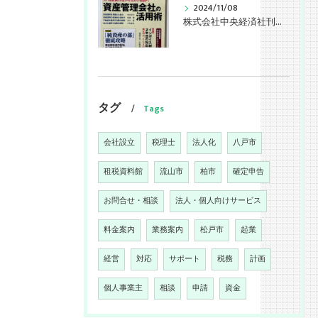
2024/11/08
株式会社中央経済社刊行「税務弘報12月号」拙稿掲載
タグ
Tags
会社設立
税理士
法人化
八戸市
租税資料館
流山市
柏市
確定申告
お問合せ・相談
法人・個人向けサービス
料金案内
業務案内
松戸市
起業
経営
対応
サポート
税務
計画
個人事業主
相談
申請
資金