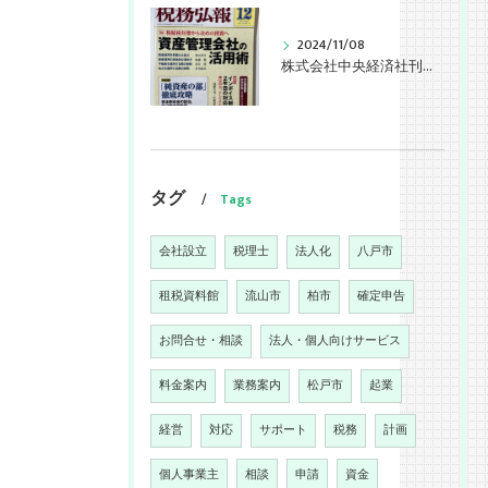
2024/11/08
株式会社中央経済社刊行「税務弘報12月号」拙稿掲載
タグ
Tags
会社設立
税理士
法人化
八戸市
租税資料館
流山市
柏市
確定申告
お問合せ・相談
法人・個人向けサービス
料金案内
業務案内
松戸市
起業
経営
対応
サポート
税務
計画
個人事業主
相談
申請
資金